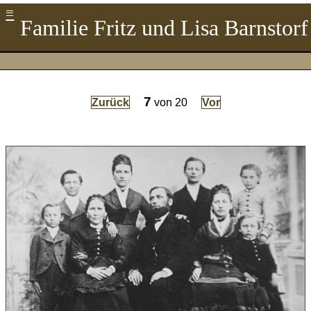
≡
Familie Fritz und Lisa Barnstorf
7
Zurück
von
20
Vor