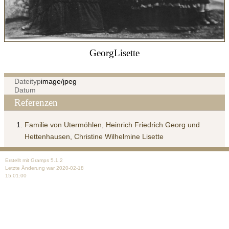
GeorgLisette
Dateityp
image/jpeg
Datum
Referenzen
Familie von Utermöhlen, Heinrich Friedrich Georg und
Hettenhausen, Christine Wilhelmine Lisette
Erstellt mit
Gramps
5.1.2
Letzte Änderung war 2020-02-18
15:01:00