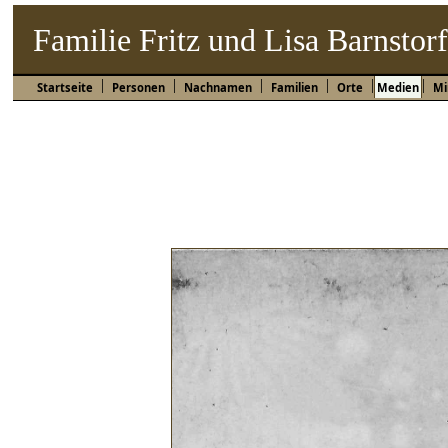
Familie Fritz und Lisa Barnstor
Startseite
Personen
Nachnamen
Familien
Orte
Medien
Mi