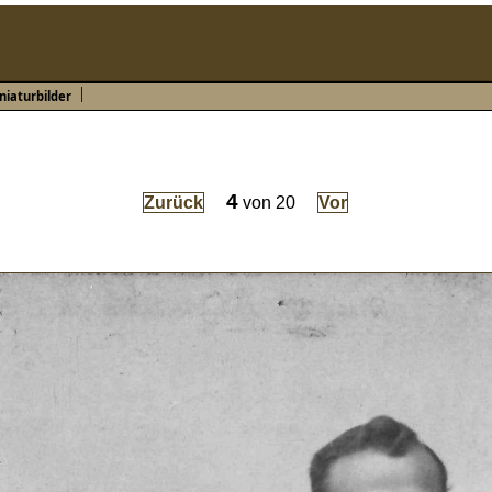
f
niaturbilder
4
Zurück
von
20
Vor